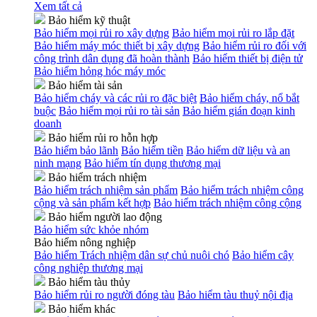
Xem tất cả
Bảo hiểm kỹ thuật
Bảo hiểm mọi rủi ro xây dựng
Bảo hiểm mọi rủi ro lắp đặt
Bảo hiểm máy móc thiết bị xây dựng
Bảo hiểm rủi ro đối với
công trình dân dụng đã hoàn thành
Bảo hiểm thiết bị điện tử
Bảo hiểm hỏng hóc máy móc
Bảo hiểm tài sản
Bảo hiểm cháy và các rủi ro đặc biệt
Bảo hiểm cháy, nổ bắt
buộc
Bảo hiểm mọi rủi ro tài sản
Bảo hiểm gián đoạn kinh
doanh
Bảo hiểm rủi ro hỗn hợp
Bảo hiểm bảo lãnh
Bảo hiểm tiền
Bảo hiểm dữ liệu và an
ninh mạng
Bảo hiểm tín dụng thương mại
Bảo hiểm trách nhiệm
Bảo hiểm trách nhiệm sản phẩm
Bảo hiểm trách nhiệm công
cộng và sản phẩm kết hợp
Bảo hiểm trách nhiệm công cộng
Bảo hiểm người lao động
Bảo hiểm sức khỏe nhóm
Bảo hiểm nông nghiệp
Bảo hiểm Trách nhiệm dân sự chủ nuôi chó
Bảo hiểm cây
công nghiệp thương mại
Bảo hiểm tàu thủy
Bảo hiểm rủi ro người đóng tàu
Bảo hiểm tàu thuỷ nội địa
Bảo hiểm khác