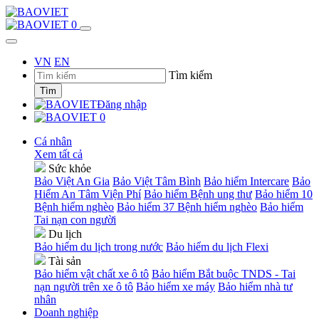
0
VN
EN
Tìm kiếm
Tìm
Đăng nhập
0
Cá nhân
Xem tất cả
Sức khỏe
Bảo Việt An Gia
Bảo Việt Tâm Bình
Bảo hiểm Intercare
Bảo
Hiểm An Tâm Viện Phí
Bảo hiểm Bệnh ung thư
Bảo hiểm 10
Bệnh hiểm nghèo
Bảo hiểm 37 Bệnh hiểm nghèo
Bảo hiểm
Tai nạn con người
Du lịch
Bảo hiểm du lịch trong nước
Bảo hiểm du lịch Flexi
Tài sản
Bảo hiểm vật chất xe ô tô
Bảo hiểm Bắt buộc TNDS - Tai
nạn người trên xe ô tô
Bảo hiểm xe máy
Bảo hiểm nhà tư
nhân
Doanh nghiệp