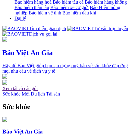
Bảo hiểm hàng hoá
Bảo hiểm tàu cá
Bảo hiểm hàng không
Bảo hiểm thân tàu
Bảo hiểm xe cơ giới
Bảo Hiểm nông
nghiệp
Bảo hiểm vệ tinh
Bảo hiểm dầu khí
Đại lý
Tìm điểm giao dịch
Tư vấn trực tuyến
Dịch vụ gọi lại
Bảo Việt An Gia
Hãy để Bảo Việt giúp bạn tạo dựng quỹ bảo vệ sức khỏe đáp ứng
mọi nhu cầu về dịch vụ y tế
Xem tất cả các gói
Sức khỏe
Mới
Du lịch
Tài sản
Sức khỏe
Bảo Việt An Gia