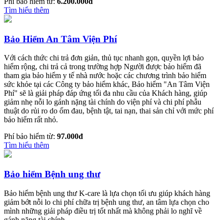
Phí bảo hiểm từ:
6.200.000đ
Tìm hiểu thêm
Bảo Hiểm An Tâm Viện Phí
Với cách thức chi trả đơn giản, thủ tục nhanh gọn, quyền lợi bảo
hiểm rộng, chi trả cả trong trường hợp Người được bảo hiểm đã
tham gia bảo hiểm y tế nhà nước hoặc các chương trình bảo hiểm
sức khỏe tại các Công ty bảo hiểm khác, Bảo hiểm "An Tâm Viện
Phí" sẽ là giải pháp đáp ứng tối đa nhu cầu của Khách hàng, giúp
giảm nhẹ nỗi lo gánh nặng tài chính do viện phí và chi phí phẫu
thuật do rủi ro do ốm đau, bệnh tật, tai nạn, thai sản chỉ với mức phí
bảo hiểm rất nhỏ.
Phí bảo hiểm từ:
97.000đ
Tìm hiểu thêm
Bảo hiểm Bệnh ung thư
Bảo hiểm bệnh ung thư K-care là lựa chọn tối ưu giúp khách hàng
giảm bớt nỗi lo chi phí chữa trị bệnh ung thư, an tâm lựa chọn cho
mình những giải pháp điều trị tốt nhất mà không phải lo nghĩ về
gánh nặng tài chính.