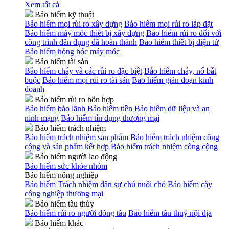
Xem tất cả
Bảo hiểm kỹ thuật
Bảo hiểm mọi rủi ro xây dựng
Bảo hiểm mọi rủi ro lắp đặt
Bảo hiểm máy móc thiết bị xây dựng
Bảo hiểm rủi ro đối với
công trình dân dụng đã hoàn thành
Bảo hiểm thiết bị điện tử
Bảo hiểm hỏng hóc máy móc
Bảo hiểm tài sản
Bảo hiểm cháy và các rủi ro đặc biệt
Bảo hiểm cháy, nổ bắt
buộc
Bảo hiểm mọi rủi ro tài sản
Bảo hiểm gián đoạn kinh
doanh
Bảo hiểm rủi ro hỗn hợp
Bảo hiểm bảo lãnh
Bảo hiểm tiền
Bảo hiểm dữ liệu và an
ninh mạng
Bảo hiểm tín dụng thương mại
Bảo hiểm trách nhiệm
Bảo hiểm trách nhiệm sản phẩm
Bảo hiểm trách nhiệm công
cộng và sản phẩm kết hợp
Bảo hiểm trách nhiệm công cộng
Bảo hiểm người lao động
Bảo hiểm sức khỏe nhóm
Bảo hiểm nông nghiệp
Bảo hiểm Trách nhiệm dân sự chủ nuôi chó
Bảo hiểm cây
công nghiệp thương mại
Bảo hiểm tàu thủy
Bảo hiểm rủi ro người đóng tàu
Bảo hiểm tàu thuỷ nội địa
Bảo hiểm khác