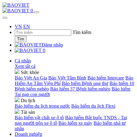
0
VN
EN
Tìm kiếm
Tìm
Đăng nhập
0
Cá nhân
Xem tất cả
Sức khỏe
Bảo Việt An Gia
Bảo Việt Tâm Bình
Bảo hiểm Intercare
Bảo
Hiểm An Tâm Viện Phí
Bảo hiểm Bệnh ung thư
Bảo hiểm 10
Bệnh hiểm nghèo
Bảo hiểm 37 Bệnh hiểm nghèo
Bảo hiểm
Tai nạn con người
Du lịch
Bảo hiểm du lịch trong nước
Bảo hiểm du lịch Flexi
Tài sản
Bảo hiểm vật chất xe ô tô
Bảo hiểm Bắt buộc TNDS - Tai
nạn người trên xe ô tô
Bảo hiểm xe máy
Bảo hiểm nhà tư
nhân
Doanh nghiệp