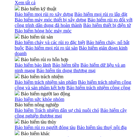
Xem tất cả
Bảo hiểm kỹ thuật
Bảo hiểm mọi rủi ro xây dựng
Bảo hiểm mọi rủi ro lắp đặt
Bảo hiểm máy móc thiết bị xây dựng
Bảo hiểm rủi ro đối với
công trình dân dụng đã hoàn thành
Bảo hiểm thiết bị điện tử
Bảo hiểm hỏng hóc máy móc
Bảo hiểm tài sản
Bảo hiểm cháy và các rủi ro đặc biệt
Bảo hiểm cháy, nổ bắt
buộc
Bảo hiểm mọi rủi ro tài sản
Bảo hiểm gián đoạn kinh
doanh
Bảo hiểm rủi ro hỗn hợp
Bảo hiểm bảo lãnh
Bảo hiểm tiền
Bảo hiểm dữ liệu và an
ninh mạng
Bảo hiểm tín dụng thương mại
Bảo hiểm trách nhiệm
Bảo hiểm trách nhiệm sản phẩm
Bảo hiểm trách nhiệm công
cộng và sản phẩm kết hợp
Bảo hiểm trách nhiệm công cộng
Bảo hiểm người lao động
Bảo hiểm sức khỏe nhóm
Bảo hiểm nông nghiệp
Bảo hiểm Trách nhiệm dân sự chủ nuôi chó
Bảo hiểm cây
công nghiệp thương mại
Bảo hiểm tàu thủy
Bảo hiểm rủi ro người đóng tàu
Bảo hiểm tàu thuỷ nội địa
Bảo hiểm khác