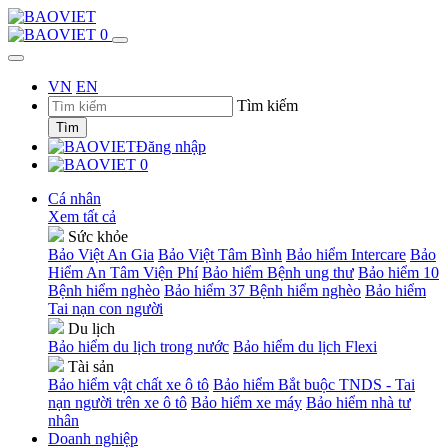
0
VN
EN
Tìm kiếm
Tìm
Đăng nhập
0
Cá nhân
Xem tất cả
Sức khỏe
Bảo Việt An Gia
Bảo Việt Tâm Bình
Bảo hiểm Intercare
Bảo
Hiểm An Tâm Viện Phí
Bảo hiểm Bệnh ung thư
Bảo hiểm 10
Bệnh hiểm nghèo
Bảo hiểm 37 Bệnh hiểm nghèo
Bảo hiểm
Tai nạn con người
Du lịch
Bảo hiểm du lịch trong nước
Bảo hiểm du lịch Flexi
Tài sản
Bảo hiểm vật chất xe ô tô
Bảo hiểm Bắt buộc TNDS - Tai
nạn người trên xe ô tô
Bảo hiểm xe máy
Bảo hiểm nhà tư
nhân
Doanh nghiệp