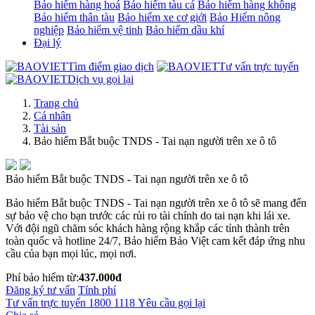
Bảo hiểm hàng hoá
Bảo hiểm tàu cá
Bảo hiểm hàng không
Bảo hiểm thân tàu
Bảo hiểm xe cơ giới
Bảo Hiểm nông
nghiệp
Bảo hiểm vệ tinh
Bảo hiểm dầu khí
Đại lý
Tìm điểm giao dịch
Tư vấn trực tuyến
Dịch vụ gọi lại
Trang chủ
Cá nhân
Tài sản
Bảo hiểm Bắt buộc TNDS - Tai nạn người trên xe ô tô
Bảo hiểm Bắt buộc TNDS - Tai nạn người trên xe ô tô
Bảo hiểm Bắt buộc TNDS - Tai nạn người trên xe ô tô sẽ mang đến
sự bảo vệ cho bạn trước các rủi ro tài chính do tai nạn khi lái xe.
Với đội ngũ chăm sóc khách hàng rộng khắp các tỉnh thành trên
toàn quốc và hotline 24/7, Bảo hiểm Bảo Việt cam kết đáp ứng nhu
cầu của bạn mọi lúc, mọi nơi.
Phí bảo hiểm từ:
437.000đ
Đăng ký tư vấn
Tính phí
Tư vấn trực tuyến
1800 1118
Yêu cầu gọi lại