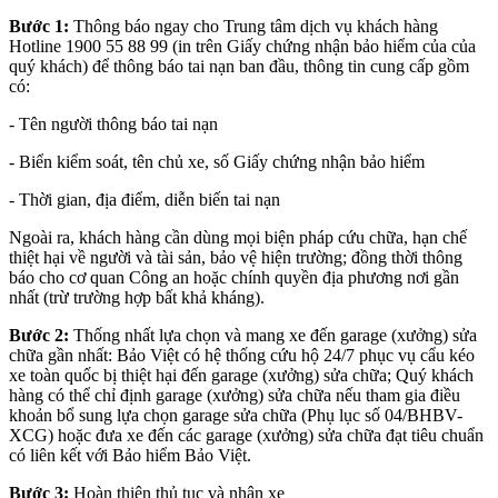
Bước 1:
Thông báo ngay cho Trung tâm dịch vụ khách hàng
Hotline 1900 55 88 99 (in trên Giấy chứng nhận bảo hiểm của của
quý khách) để thông báo tai nạn ban đầu, thông tin cung cấp gồm
có:
- Tên người thông báo tai nạn
- Biển kiểm soát, tên chủ xe, số Giấy chứng nhận bảo hiểm
- Thời gian, địa điểm, diễn biến tai nạn
Ngoài ra, khách hàng cần dùng mọi biện pháp cứu chữa, hạn chế
thiệt hại về người và tài sản, bảo vệ hiện trường; đồng thời thông
báo cho cơ quan Công an hoặc chính quyền địa phương nơi gần
nhất (trừ trường hợp bất khả kháng).
Bước 2:
Thống nhất lựa chọn và mang xe đến garage (xưởng) sửa
chữa gần nhất: Bảo Việt có hệ thống cứu hộ 24/7 phục vụ cẩu kéo
xe toàn quốc bị thiệt hại đến garage (xưởng) sửa chữa; Quý khách
hàng có thể chỉ định garage (xưởng) sửa chữa nếu tham gia điều
khoản bổ sung lựa chọn garage sửa chữa (Phụ lục số 04/BHBV-
XCG) hoặc đưa xe đến các garage (xưởng) sửa chữa đạt tiêu chuẩn
có liên kết với Bảo hiểm Bảo Việt.
Bước 3:
Hoàn thiện thủ tục và nhận xe