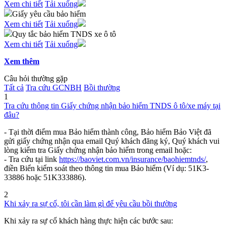
Xem chi tiết
Tải xuống
Giấy yêu cầu bảo hiểm
Xem chi tiết
Tải xuống
Quy tắc bảo hiểm TNDS xe ô tô
Xem chi tiết
Tải xuống
Xem thêm
Câu hỏi thường gặp
Tất cả
Tra cứu GCNBH
Bồi thường
1
Tra cứu thông tin Giấy chứng nhận bảo hiểm TNDS ô tô/xe máy tại
đâu?
- Tại thời điểm mua Bảo hiểm thành công, Bảo hiểm Bảo Việt đã
gửi giấy chứng nhận qua email Quý khách đăng ký, Quý khách vui
lòng kiểm tra Giấy chứng nhận bảo hiểm trong email hoặc:
- Tra cứu tại link
https://baoviet.com.vn/insurance/baohiemtnds/
,
điền Biển kiểm soát theo thông tin mua Bảo hiểm (Ví dụ: 51K3-
33886 hoặc 51K333886).
2
Khi xảy ra sự cố, tôi cần làm gì để yêu cầu bồi thường
Khi xảy ra sự cố khách hàng thực hiện các bước sau: