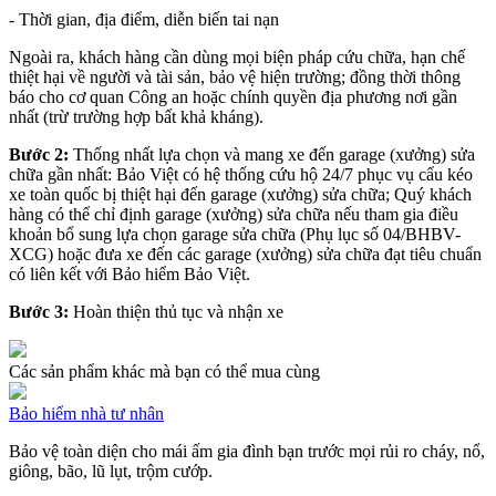
- Thời gian, địa điểm, diễn biến tai nạn
Ngoài ra, khách hàng cần dùng mọi biện pháp cứu chữa, hạn chế
thiệt hại về người và tài sản, bảo vệ hiện trường; đồng thời thông
báo cho cơ quan Công an hoặc chính quyền địa phương nơi gần
nhất (trừ trường hợp bất khả kháng).
Bước 2:
Thống nhất lựa chọn và mang xe đến garage (xưởng) sửa
chữa gần nhất: Bảo Việt có hệ thống cứu hộ 24/7 phục vụ cẩu kéo
xe toàn quốc bị thiệt hại đến garage (xưởng) sửa chữa; Quý khách
hàng có thể chỉ định garage (xưởng) sửa chữa nếu tham gia điều
khoản bổ sung lựa chọn garage sửa chữa (Phụ lục số 04/BHBV-
XCG) hoặc đưa xe đến các garage (xưởng) sửa chữa đạt tiêu chuẩn
có liên kết với Bảo hiểm Bảo Việt.
Bước 3:
Hoàn thiện thủ tục và nhận xe
Các sản phẩm khác mà bạn có thể mua cùng
Bảo hiểm nhà tư nhân
Bảo vệ toàn diện cho mái ấm gia đình bạn trước mọi rủi ro cháy, nổ,
giông, bão, lũ lụt, trộm cướp.