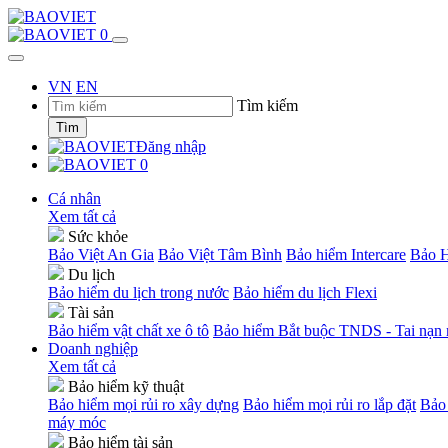
0
VN
EN
Tìm kiếm
Tìm
Đăng nhập
0
Cá nhân
Xem tất cả
Sức khỏe
Bảo Việt An Gia
Bảo Việt Tâm Bình
Bảo hiểm Intercare
Bảo H
Du lịch
Bảo hiểm du lịch trong nước
Bảo hiểm du lịch Flexi
Tài sản
Bảo hiểm vật chất xe ô tô
Bảo hiểm Bắt buộc TNDS - Tai nạn n
Doanh nghiệp
Xem tất cả
Bảo hiểm kỹ thuật
Bảo hiểm mọi rủi ro xây dựng
Bảo hiểm mọi rủi ro lắp đặt
Bảo 
máy móc
Bảo hiểm tài sản