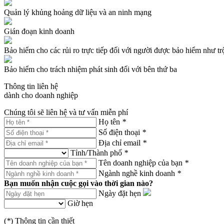
Quản lý khủng hoảng dữ liệu và an ninh mạng
Gián đoạn kinh doanh
Bảo hiểm cho các rủi ro trực tiếp đối với người được bảo hiểm như trộ
Bảo hiểm cho trách nhiệm phát sinh đối với bên thứ ba
Thông tin liên hệ
dành cho doanh nghiệp
Chúng tôi sẽ liên hệ và tư vấn miễn phí
Họ tên
*
Số điện thoại
*
Địa chỉ email
*
Tỉnh/Thành phố
*
Tên doanh nghiệp của bạn
*
Ngành nghề kinh doanh
*
Bạn muốn nhận cuộc gọi vào thời gian nào?
Ngày đặt hẹn
Giờ hẹn
(
*
) Thông tin cần thiết