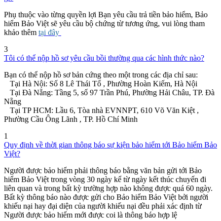
Phụ thuộc vào từng quyền lợi Bạn yêu cầu trả tiền bảo hiểm, Bảo
hiểm Bảo Việt sẽ yêu cầu bộ chứng từ tương ứng, vui lòng tham
khảo thêm
tại đây
3
Tôi có thể nộp hồ sơ yêu cầu bồi thường qua các hình thức nào?
Bạn có thể nộp hồ sơ bản cứng theo một trong các địa chỉ sau:
Tại Hà Nội: Số 8 Lê Thái Tổ , Phường Hoàn Kiếm, Hà Nội
Tại Đà Nẵng: Tầng 5, số 97 Trần Phú, Phường Hải Châu, TP. Đà
Nẵng
Tại TP HCM: Lầu 6, Tòa nhà EVNNPT, 610 Võ Văn Kiệt ,
Phường Cầu Ông Lãnh , TP. Hồ Chí Minh
1
Quy định về thời gian thông báo sự kiện bảo hiểm tới Bảo hiểm Bảo
Việt?
Người được bảo hiểm phải thông báo bằng văn bản gửi tới Bảo
hiểm Bảo Việt trong vòng 30 ngày kể từ ngày kết thúc chuyến đi
liên quan và trong bất kỳ trường hợp nào không được quá 60 ngày.
Bất kỳ thông báo nào được gửi cho Bảo hiểm Bảo Việt bởi người
khiếu nại hay đại diện của người khiếu nại đều phải xác định từ
Người được bảo hiểm mới được coi là thông báo hợp lệ