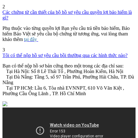
2
Các chứng từ cần thiết của bộ hồ sơ yêu cầu quyền lợi bảo hiểm là
gì?
Phụ thuộc vào từng quyền lợi Bạn yêu cầu trả tiền bảo hiểm, Bảo
hiểm Bảo Việt sẽ yêu cầu bộ chứng từ tương ứng, vui lòng tham
khảo thêm
tại đây
3
Tôi có thể nộp hồ sơ yêu cầu bồi thường qua các hình thức nào?
Bạn có thể nộp hồ sơ bản cứng theo một trong các địa chỉ sau:
Tại Hà Nội: Số 8 Lê Thái Tổ , Phường Hoàn Kiếm, Hà Nội
Tại Đà Nẵng: Tầng 5, số 97 Trần Phú, Phường Hải Châu, TP. Đà
Nẵng
Tại TP HCM: Lầu 6, Tòa nhà EVNNPT, 610 Võ Văn Kiệt ,
Phường Cầu Ông Lãnh , TP. Hồ Chí Minh