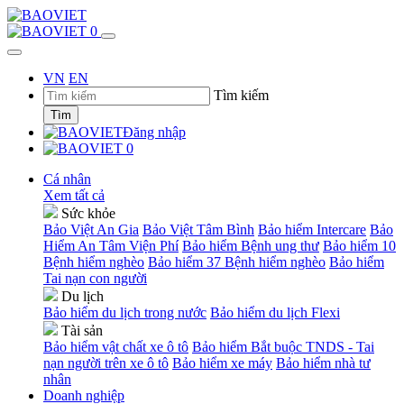
0
VN
EN
Tìm kiếm
Tìm
Đăng nhập
0
Cá nhân
Xem tất cả
Sức khỏe
Bảo Việt An Gia
Bảo Việt Tâm Bình
Bảo hiểm Intercare
Bảo
Hiểm An Tâm Viện Phí
Bảo hiểm Bệnh ung thư
Bảo hiểm 10
Bệnh hiểm nghèo
Bảo hiểm 37 Bệnh hiểm nghèo
Bảo hiểm
Tai nạn con người
Du lịch
Bảo hiểm du lịch trong nước
Bảo hiểm du lịch Flexi
Tài sản
Bảo hiểm vật chất xe ô tô
Bảo hiểm Bắt buộc TNDS - Tai
nạn người trên xe ô tô
Bảo hiểm xe máy
Bảo hiểm nhà tư
nhân
Doanh nghiệp