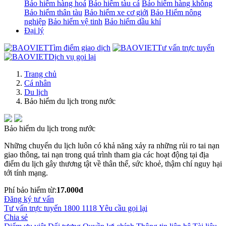
Bảo hiểm hàng hoá
Bảo hiểm tàu cá
Bảo hiểm hàng không
Bảo hiểm thân tàu
Bảo hiểm xe cơ giới
Bảo Hiểm nông
nghiệp
Bảo hiểm vệ tinh
Bảo hiểm dầu khí
Đại lý
Tìm điểm giao dịch
Tư vấn trực tuyến
Dịch vụ gọi lại
Trang chủ
Cá nhân
Du lịch
Bảo hiểm du lịch trong nước
Bảo hiểm du lịch trong nước
Những chuyến du lịch luôn có khả năng xảy ra những rủi ro tai nạn
giao thông, tai nạn trong quá trình tham gia các hoạt động tại địa
điểm du lịch gây thương tật về thân thể, sức khoẻ, thậm chí nguy hại
tới tính mạng.
Phí bảo hiểm từ:
17.000đ
Đăng ký tư vấn
Tư vấn trực tuyến
1800 1118
Yêu cầu gọi lại
Chia sẻ