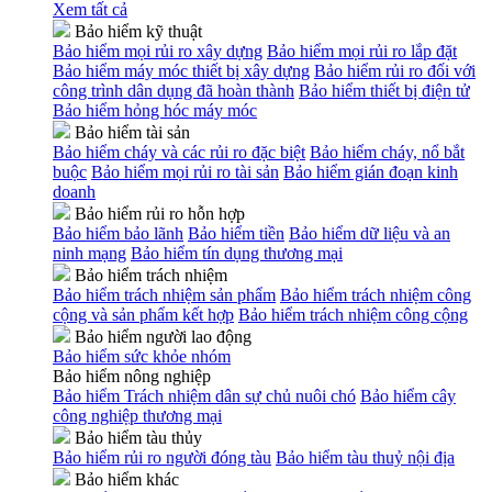
Xem tất cả
Bảo hiểm kỹ thuật
Bảo hiểm mọi rủi ro xây dựng
Bảo hiểm mọi rủi ro lắp đặt
Bảo hiểm máy móc thiết bị xây dựng
Bảo hiểm rủi ro đối với
công trình dân dụng đã hoàn thành
Bảo hiểm thiết bị điện tử
Bảo hiểm hỏng hóc máy móc
Bảo hiểm tài sản
Bảo hiểm cháy và các rủi ro đặc biệt
Bảo hiểm cháy, nổ bắt
buộc
Bảo hiểm mọi rủi ro tài sản
Bảo hiểm gián đoạn kinh
doanh
Bảo hiểm rủi ro hỗn hợp
Bảo hiểm bảo lãnh
Bảo hiểm tiền
Bảo hiểm dữ liệu và an
ninh mạng
Bảo hiểm tín dụng thương mại
Bảo hiểm trách nhiệm
Bảo hiểm trách nhiệm sản phẩm
Bảo hiểm trách nhiệm công
cộng và sản phẩm kết hợp
Bảo hiểm trách nhiệm công cộng
Bảo hiểm người lao động
Bảo hiểm sức khỏe nhóm
Bảo hiểm nông nghiệp
Bảo hiểm Trách nhiệm dân sự chủ nuôi chó
Bảo hiểm cây
công nghiệp thương mại
Bảo hiểm tàu thủy
Bảo hiểm rủi ro người đóng tàu
Bảo hiểm tàu thuỷ nội địa
Bảo hiểm khác