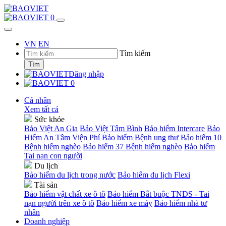
0
VN
EN
Tìm kiếm
Tìm
Đăng nhập
0
Cá nhân
Xem tất cả
Sức khỏe
Bảo Việt An Gia
Bảo Việt Tâm Bình
Bảo hiểm Intercare
Bảo
Hiểm An Tâm Viện Phí
Bảo hiểm Bệnh ung thư
Bảo hiểm 10
Bệnh hiểm nghèo
Bảo hiểm 37 Bệnh hiểm nghèo
Bảo hiểm
Tai nạn con người
Du lịch
Bảo hiểm du lịch trong nước
Bảo hiểm du lịch Flexi
Tài sản
Bảo hiểm vật chất xe ô tô
Bảo hiểm Bắt buộc TNDS - Tai
nạn người trên xe ô tô
Bảo hiểm xe máy
Bảo hiểm nhà tư
nhân
Doanh nghiệp