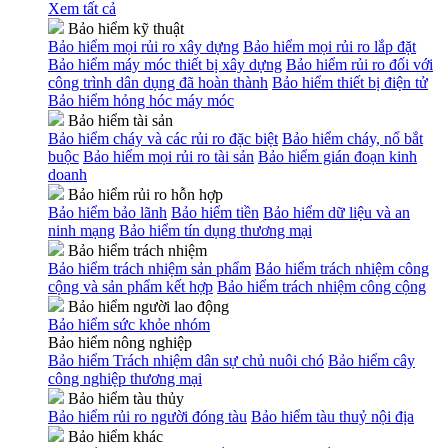
Xem tất cả
Bảo hiểm kỹ thuật
Bảo hiểm mọi rủi ro xây dựng
Bảo hiểm mọi rủi ro lắp đặt
Bảo hiểm máy móc thiết bị xây dựng
Bảo hiểm rủi ro đối với
công trình dân dụng đã hoàn thành
Bảo hiểm thiết bị điện tử
Bảo hiểm hỏng hóc máy móc
Bảo hiểm tài sản
Bảo hiểm cháy và các rủi ro đặc biệt
Bảo hiểm cháy, nổ bắt
buộc
Bảo hiểm mọi rủi ro tài sản
Bảo hiểm gián đoạn kinh
doanh
Bảo hiểm rủi ro hỗn hợp
Bảo hiểm bảo lãnh
Bảo hiểm tiền
Bảo hiểm dữ liệu và an
ninh mạng
Bảo hiểm tín dụng thương mại
Bảo hiểm trách nhiệm
Bảo hiểm trách nhiệm sản phẩm
Bảo hiểm trách nhiệm công
cộng và sản phẩm kết hợp
Bảo hiểm trách nhiệm công cộng
Bảo hiểm người lao động
Bảo hiểm sức khỏe nhóm
Bảo hiểm nông nghiệp
Bảo hiểm Trách nhiệm dân sự chủ nuôi chó
Bảo hiểm cây
công nghiệp thương mại
Bảo hiểm tàu thủy
Bảo hiểm rủi ro người đóng tàu
Bảo hiểm tàu thuỷ nội địa
Bảo hiểm khác