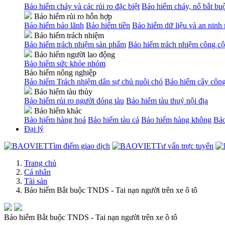
Bảo hiểm cháy và các rủi ro đặc biệt
Bảo hiểm cháy, nổ bắt bu
Bảo hiểm rủi ro hỗn hợp
Bảo hiểm bảo lãnh
Bảo hiểm tiền
Bảo hiểm dữ liệu và an ninh
Bảo hiểm trách nhiệm
Bảo hiểm trách nhiệm sản phẩm
Bảo hiểm trách nhiệm công cộ
Bảo hiểm người lao động
Bảo hiểm sức khỏe nhóm
Bảo hiểm nông nghiệp
Bảo hiểm Trách nhiệm dân sự chủ nuôi chó
Bảo hiểm cây công
Bảo hiểm tàu thủy
Bảo hiểm rủi ro người đóng tàu
Bảo hiểm tàu thuỷ nội địa
Bảo hiểm khác
Bảo hiểm hàng hoá
Bảo hiểm tàu cá
Bảo hiểm hàng không
Bảo
Đại lý
Tìm điểm giao dịch
Tư vấn trực tuyến
Trang chủ
Cá nhân
Tài sản
Bảo hiểm Bắt buộc TNDS - Tai nạn người trên xe ô tô
Bảo hiểm Bắt buộc TNDS - Tai nạn người trên xe ô tô