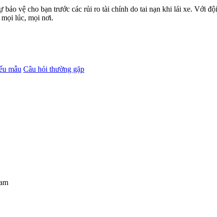
ảo vệ cho bạn trước các rủi ro tài chính do tai nạn khi lái xe. Với đ
mọi lúc, mọi nơi.
iểu mẫu
Câu hỏi thường gặp
Nam