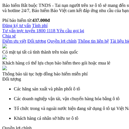
Bảo hiểm Bắt buộc TNDS - Tai nạn người trên xe ô tô sẽ mang đến sự b
và hotline 24/7, Bảo hiểm Bảo Việt cam kết đáp ứng nhu cầu của bạn 
Phí bảo hiểm từ:
437.000đ
Đăng ký tư vấn
Tính phí
Tư vấn trực tuyến
1800 1118
Yêu cầu gọi lại
Chia sẻ
Điểm ưu việt
Đối tượng
Quyền lợi chính
Thông tin liên hệ
Tài liệu b
Có mặt tại tất cả tỉnh thành trên toàn quốc
Khách hàng có thể lựa chọn bảo hiểm theo gói hoặc mua lẻ
Thông báo tái tục hợp đồng bảo hiểm miễn phí
Đối tượng
Các hãng sản xuất và phân phối ô tô
Các doanh nghiệp vận tải, vận chuyển hàng hóa bằng ô tô
Tổ chức trong và ngoài nước hiện đang sử dụng ô tô tại Việt 
Khách hàng cá nhân sở hữu xe ô tô
Quyền lợi chính