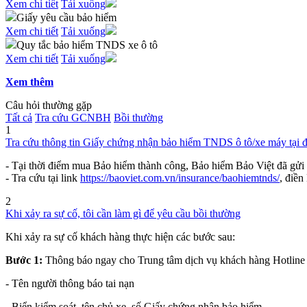
Xem chi tiết
Tải xuống
Giấy yêu cầu bảo hiểm
Xem chi tiết
Tải xuống
Quy tắc bảo hiểm TNDS xe ô tô
Xem chi tiết
Tải xuống
Xem thêm
Câu hỏi thường gặp
Tất cả
Tra cứu GCNBH
Bồi thường
1
Tra cứu thông tin Giấy chứng nhận bảo hiểm TNDS ô tô/xe máy tại 
- Tại thời điểm mua Bảo hiểm thành công, Bảo hiểm Bảo Việt đã gửi
- Tra cứu tại link
https://baoviet.com.vn/insurance/baohiemtnds/
, điề
2
Khi xảy ra sự cố, tôi cần làm gì để yêu cầu bồi thường
Khi xảy ra sự cố khách hàng thực hiện các bước sau:
Bước 1:
Thông báo ngay cho Trung tâm dịch vụ khách hàng Hotline 1
- Tên người thông báo tai nạn
- Biển kiểm soát, tên chủ xe, số Giấy chứng nhận bảo hiểm