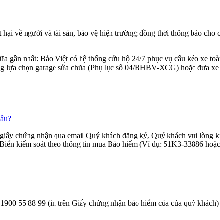
 hại về người và tài sản, bảo vệ hiện trường; đồng thời thông báo cho
a gần nhất: Bảo Việt có hệ thống cứu hộ 24/7 phục vụ cẩu kéo xe toàn
ung lựa chọn garage sửa chữa (Phụ lục số 04/BHBV-XCG) hoặc đưa xe đế
đâu?
 giấy chứng nhận qua email Quý khách đăng ký, Quý khách vui lòng k
n Biển kiểm soát theo thông tin mua Bảo hiểm (Ví dụ: 51K3-33886 ho
900 55 88 99 (in trên Giấy chứng nhận bảo hiểm của của quý khách) đ