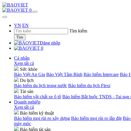
0
VN
EN
Tìm kiếm
Tìm
Đăng nhập
0
Cá nhân
Xem tất cả
Sức khỏe
Bảo Việt An Gia
Bảo Việt Tâm Bình
Bảo hiểm Intercare
Bảo H
Du lịch
Bảo hiểm du lịch trong nước
Bảo hiểm du lịch Flexi
Tài sản
Bảo hiểm vật chất xe ô tô
Bảo hiểm Bắt buộc TNDS - Tai nạn n
Doanh nghiệp
Xem tất cả
Bảo hiểm kỹ thuật
Bảo hiểm mọi rủi ro xây dựng
Bảo hiểm mọi rủi ro lắp đặt
Bảo 
máy móc
Bảo hiểm tài sản