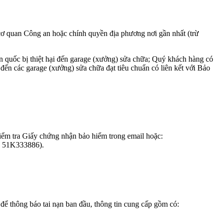
 cơ quan Công an hoặc chính quyền địa phương nơi gần nhất (trừ
 quốc bị thiệt hại đến garage (xưởng) sửa chữa; Quý khách hàng có
n các garage (xưởng) sửa chữa đạt tiêu chuẩn có liên kết với Bảo
iểm tra Giấy chứng nhận bảo hiểm trong email hoặc:
ặc 51K333886).
ể thông báo tai nạn ban đầu, thông tin cung cấp gồm có: