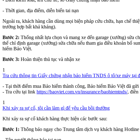
- Thời gian, địa điểm, diễn biến tai nạn
Ngoài ra, khách hàng cần dùng mọi biện pháp cứu chữa, hạn chế thiệt
trường hợp bất khả kháng).
Bước 2:
Thống nhất lựa chọn và mang xe đến garage (xưởng) sửa chữ
thể chỉ định garage (xưởng) sửa chữa nếu tham gia điều khoản bổ s
hiểm Bảo Việt.
Bước 3:
Hoàn thiện thủ tục và nhận xe
1
Tra cứu thông tin Giấy chứng nhận bảo hiểm TNDS ô tô/xe máy tại 
- Tại thời điểm mua Bảo hiểm thành công, Bảo hiểm Bảo Việt đã gửi
- Tra cứu tại link
https://baoviet.com.vn/insurance/baohiemtnds/
, điề
1
Khi xảy ra sự cố, tôi cần làm gì để yêu cầu bồi thường
Khi xảy ra sự cố khách hàng thực hiện các bước sau:
Bước 1:
Thông báo ngay cho Trung tâm dịch vụ khách hàng Hotline 1
- Tên người thông báo tai nạn