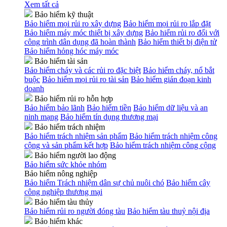
Xem tất cả
Bảo hiểm kỹ thuật
Bảo hiểm mọi rủi ro xây dựng
Bảo hiểm mọi rủi ro lắp đặt
Bảo hiểm máy móc thiết bị xây dựng
Bảo hiểm rủi ro đối với
công trình dân dụng đã hoàn thành
Bảo hiểm thiết bị điện tử
Bảo hiểm hỏng hóc máy móc
Bảo hiểm tài sản
Bảo hiểm cháy và các rủi ro đặc biệt
Bảo hiểm cháy, nổ bắt
buộc
Bảo hiểm mọi rủi ro tài sản
Bảo hiểm gián đoạn kinh
doanh
Bảo hiểm rủi ro hỗn hợp
Bảo hiểm bảo lãnh
Bảo hiểm tiền
Bảo hiểm dữ liệu và an
ninh mạng
Bảo hiểm tín dụng thương mại
Bảo hiểm trách nhiệm
Bảo hiểm trách nhiệm sản phẩm
Bảo hiểm trách nhiệm công
cộng và sản phẩm kết hợp
Bảo hiểm trách nhiệm công cộng
Bảo hiểm người lao động
Bảo hiểm sức khỏe nhóm
Bảo hiểm nông nghiệp
Bảo hiểm Trách nhiệm dân sự chủ nuôi chó
Bảo hiểm cây
công nghiệp thương mại
Bảo hiểm tàu thủy
Bảo hiểm rủi ro người đóng tàu
Bảo hiểm tàu thuỷ nội địa
Bảo hiểm khác