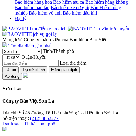
Bảo hiểm hàng hoá
Bảo hiểm tàu cá
Bảo hiểm hàng không
Bảo hiểm thân tàu
Bảo hiểm xe cơ giới
Bảo Hiểm nông
nghiệp
Bảo hiểm vệ tinh
Bảo hiểm dầu khí
Đại lý
Tìm điểm giao dịch
Tư vấn trực tuyến
Dịch vụ gọi lại
Mạng lưới Công ty thành viên của Bảo hiểm Bảo Việt
Tìm địa điểm gần nhất
Tỉnh/Thành phố
Quận/Huyện
Loại địa điểm
Tất cả
Trụ sở chính
Điểm giao dịch
Áp dụng
Sơn La
Công ty Bảo Việt Sơn La
Địa chỉ: Số 45 đường Tô Hiệu phường Tô Hiệu tỉnh Sơn La
Số điện thoại:
(212) 3852277
Danh sách Tỉnh/Thành phố