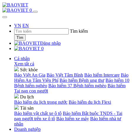
0
VN
EN
Tìm kiếm
Tìm
Đăng nhập
0
Cá nhân
Xem tất cả
Sức khỏe
Bảo Việt An Gia
Bảo Việt Tâm Bình
Bảo hiểm Intercare
Bảo
Hiểm An Tâm Viện Phí
Bảo hiểm Bệnh ung thư
Bảo hiểm 10
Bệnh hiểm nghèo
Bảo hiểm 37 Bệnh hiểm nghèo
Bảo hiểm
Tai nạn con người
Du lịch
Bảo hiểm du lịch trong nước
Bảo hiểm du lịch Flexi
Tài sản
Bảo hiểm vật chất xe ô tô
Bảo hiểm Bắt buộc TNDS - Tai
nạn người trên xe ô tô
Bảo hiểm xe máy
Bảo hiểm nhà tư
nhân
Doanh nghiệp