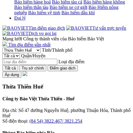
Bảo hiểm hàng hoá
Bảo hiểm tàu cá
Bảo hiểm hàng không
Bảo hiểm thân tàu
Bảo hiểm xe cơ giới
Bảo Hiểm nông
nghiệp
Bảo hiểm vệ tinh
Bảo hiểm dầu khí
Đại lý
Tìm điểm giao dịch
Tư vấn trực tuyến
Dịch vụ gọi lại
Mạng lưới Công ty thành viên của Bảo hiểm Bảo Việt
Tìm địa điểm gần nhất
Tỉnh/Thành phố
Quận/Huyện
Loại địa điểm
Tất cả
Trụ sở chính
Điểm giao dịch
Áp dụng
Thừa Thiên Huế
Công ty Bảo Việt Thừa Thiên - Huế
Địa chỉ: Số 47 đường Nguyễn Huệ, phường Thuận Hóa, Thành phố
Huế
Số điện thoại:
(84 54) 3822.467/ 3821.254
Phòng Bảo hiểm phía Bắc