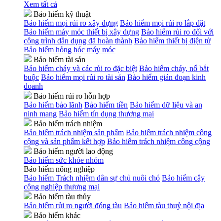
Xem tất cả
Bảo hiểm kỹ thuật
Bảo hiểm mọi rủi ro xây dựng
Bảo hiểm mọi rủi ro lắp đặt
Bảo hiểm máy móc thiết bị xây dựng
Bảo hiểm rủi ro đối với
công trình dân dụng đã hoàn thành
Bảo hiểm thiết bị điện tử
Bảo hiểm hỏng hóc máy móc
Bảo hiểm tài sản
Bảo hiểm cháy và các rủi ro đặc biệt
Bảo hiểm cháy, nổ bắt
buộc
Bảo hiểm mọi rủi ro tài sản
Bảo hiểm gián đoạn kinh
doanh
Bảo hiểm rủi ro hỗn hợp
Bảo hiểm bảo lãnh
Bảo hiểm tiền
Bảo hiểm dữ liệu và an
ninh mạng
Bảo hiểm tín dụng thương mại
Bảo hiểm trách nhiệm
Bảo hiểm trách nhiệm sản phẩm
Bảo hiểm trách nhiệm công
cộng và sản phẩm kết hợp
Bảo hiểm trách nhiệm công cộng
Bảo hiểm người lao động
Bảo hiểm sức khỏe nhóm
Bảo hiểm nông nghiệp
Bảo hiểm Trách nhiệm dân sự chủ nuôi chó
Bảo hiểm cây
công nghiệp thương mại
Bảo hiểm tàu thủy
Bảo hiểm rủi ro người đóng tàu
Bảo hiểm tàu thuỷ nội địa
Bảo hiểm khác