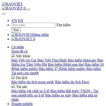
0
VN
EN
Tìm kiếm
Tìm
Đăng nhập
0
Cá nhân
Xem tất cả
Sức khỏe
Bảo Việt An Gia
Bảo Việt Tâm Bình
Bảo hiểm Intercare
Bảo
Hiểm An Tâm Viện Phí
Bảo hiểm Bệnh ung thư
Bảo hiểm 10
Bệnh hiểm nghèo
Bảo hiểm 37 Bệnh hiểm nghèo
Bảo hiểm
Tai nạn con người
Du lịch
Bảo hiểm du lịch trong nước
Bảo hiểm du lịch Flexi
Tài sản
Bảo hiểm vật chất xe ô tô
Bảo hiểm Bắt buộc TNDS - Tai
nạn người trên xe ô tô
Bảo hiểm xe máy
Bảo hiểm nhà tư
nhân
Doanh nghiệp