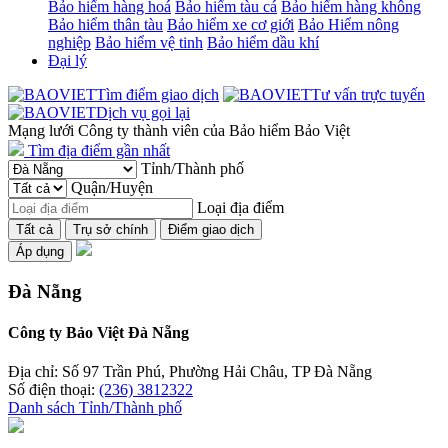
Bảo hiểm hàng hoá
Bảo hiểm tàu cá
Bảo hiểm hàng không
Bảo hiểm thân tàu
Bảo hiểm xe cơ giới
Bảo Hiểm nông
nghiệp
Bảo hiểm vệ tinh
Bảo hiểm dầu khí
Đại lý
Tìm điểm giao dịch
Tư vấn trực tuyến
Dịch vụ gọi lại
Mạng lưới Công ty thành viên của Bảo hiểm Bảo Việt
Tìm địa điểm gần nhất
Tỉnh/Thành phố
Quận/Huyện
Loại địa điểm
Tất cả
Trụ sở chính
Điểm giao dịch
Áp dụng
Đà Nẵng
Công ty Bảo Việt Đà Nẵng
Địa chỉ: Số 97 Trần Phú, Phường Hải Châu, TP Đà Nẵng
Số điện thoại:
(236) 3812322
Danh sách Tỉnh/Thành phố