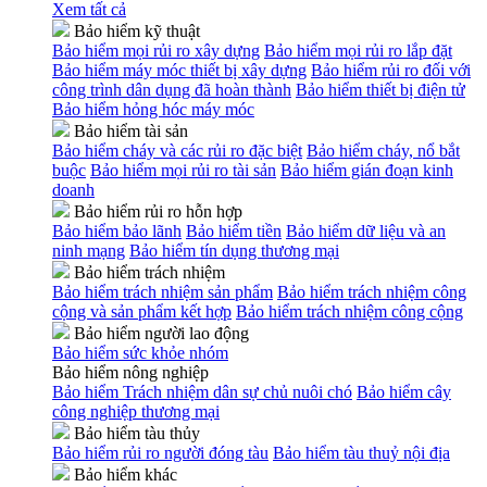
Xem tất cả
Bảo hiểm kỹ thuật
Bảo hiểm mọi rủi ro xây dựng
Bảo hiểm mọi rủi ro lắp đặt
Bảo hiểm máy móc thiết bị xây dựng
Bảo hiểm rủi ro đối với
công trình dân dụng đã hoàn thành
Bảo hiểm thiết bị điện tử
Bảo hiểm hỏng hóc máy móc
Bảo hiểm tài sản
Bảo hiểm cháy và các rủi ro đặc biệt
Bảo hiểm cháy, nổ bắt
buộc
Bảo hiểm mọi rủi ro tài sản
Bảo hiểm gián đoạn kinh
doanh
Bảo hiểm rủi ro hỗn hợp
Bảo hiểm bảo lãnh
Bảo hiểm tiền
Bảo hiểm dữ liệu và an
ninh mạng
Bảo hiểm tín dụng thương mại
Bảo hiểm trách nhiệm
Bảo hiểm trách nhiệm sản phẩm
Bảo hiểm trách nhiệm công
cộng và sản phẩm kết hợp
Bảo hiểm trách nhiệm công cộng
Bảo hiểm người lao động
Bảo hiểm sức khỏe nhóm
Bảo hiểm nông nghiệp
Bảo hiểm Trách nhiệm dân sự chủ nuôi chó
Bảo hiểm cây
công nghiệp thương mại
Bảo hiểm tàu thủy
Bảo hiểm rủi ro người đóng tàu
Bảo hiểm tàu thuỷ nội địa
Bảo hiểm khác