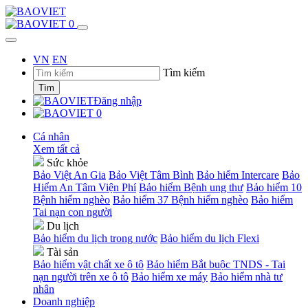
0
VN
EN
Tìm kiếm
Tìm
Đăng nhập
0
Cá nhân
Xem tất cả
Sức khỏe
Bảo Việt An Gia
Bảo Việt Tâm Bình
Bảo hiểm Intercare
Bảo
Hiểm An Tâm Viện Phí
Bảo hiểm Bệnh ung thư
Bảo hiểm 10
Bệnh hiểm nghèo
Bảo hiểm 37 Bệnh hiểm nghèo
Bảo hiểm
Tai nạn con người
Du lịch
Bảo hiểm du lịch trong nước
Bảo hiểm du lịch Flexi
Tài sản
Bảo hiểm vật chất xe ô tô
Bảo hiểm Bắt buộc TNDS - Tai
nạn người trên xe ô tô
Bảo hiểm xe máy
Bảo hiểm nhà tư
nhân
Doanh nghiệp