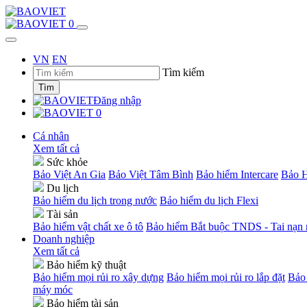
0
VN
EN
Tìm kiếm
Tìm
Đăng nhập
0
Cá nhân
Xem tất cả
Sức khỏe
Bảo Việt An Gia
Bảo Việt Tâm Bình
Bảo hiểm Intercare
Bảo H
Du lịch
Bảo hiểm du lịch trong nước
Bảo hiểm du lịch Flexi
Tài sản
Bảo hiểm vật chất xe ô tô
Bảo hiểm Bắt buộc TNDS - Tai nạn n
Doanh nghiệp
Xem tất cả
Bảo hiểm kỹ thuật
Bảo hiểm mọi rủi ro xây dựng
Bảo hiểm mọi rủi ro lắp đặt
Bảo 
máy móc
Bảo hiểm tài sản