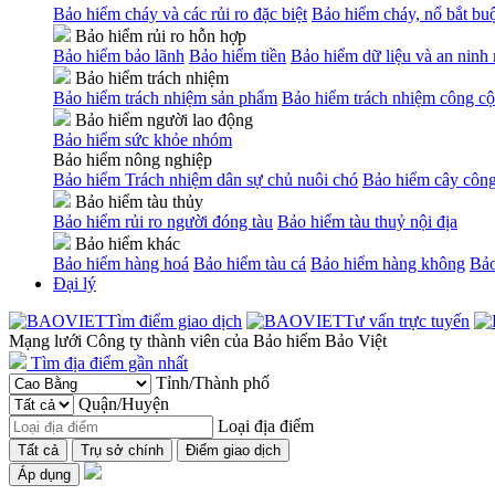
Bảo hiểm cháy và các rủi ro đặc biệt
Bảo hiểm cháy, nổ bắt bu
Bảo hiểm rủi ro hỗn hợp
Bảo hiểm bảo lãnh
Bảo hiểm tiền
Bảo hiểm dữ liệu và an ninh
Bảo hiểm trách nhiệm
Bảo hiểm trách nhiệm sản phẩm
Bảo hiểm trách nhiệm công cộ
Bảo hiểm người lao động
Bảo hiểm sức khỏe nhóm
Bảo hiểm nông nghiệp
Bảo hiểm Trách nhiệm dân sự chủ nuôi chó
Bảo hiểm cây công
Bảo hiểm tàu thủy
Bảo hiểm rủi ro người đóng tàu
Bảo hiểm tàu thuỷ nội địa
Bảo hiểm khác
Bảo hiểm hàng hoá
Bảo hiểm tàu cá
Bảo hiểm hàng không
Bảo
Đại lý
Tìm điểm giao dịch
Tư vấn trực tuyến
Mạng lưới Công ty thành viên của Bảo hiểm Bảo Việt
Tìm địa điểm gần nhất
Tỉnh/Thành phố
Quận/Huyện
Loại địa điểm
Tất cả
Trụ sở chính
Điểm giao dịch
Áp dụng