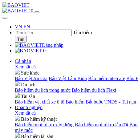
0
VN
EN
Tìm kiếm
Tìm
Đăng nhập
0
Cá nhân
Xem tất cả
Sức khỏe
Bảo Việt An Gia
Bảo Việt Tâm Bình
Bảo hiểm Intercare
Bảo H
Du lịch
Bảo hiểm du lịch trong nước
Bảo hiểm du lịch Flexi
Tài sản
Bảo hiểm vật chất xe ô tô
Bảo hiểm Bắt buộc TNDS - Tai nạn n
Doanh nghiệp
Xem tất cả
Bảo hiểm kỹ thuật
Bảo hiểm mọi rủi ro xây dựng
Bảo hiểm mọi rủi ro lắp đặt
Bảo 
máy móc
Bảo hiểm tài sản