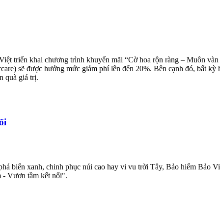
Việt triển khai chương trình khuyến mãi “Cờ hoa rộn ràng – Muôn vàn
rcare) sẽ được hưởng mức giảm phí lên đến 20%. Bên cạnh đó, bất kỳ h
 quà giá trị.
ối
á biển xanh, chinh phục núi cao hay vi vu trời Tây, Bảo hiểm Bảo Việ
m - Vươn tầm kết nối".