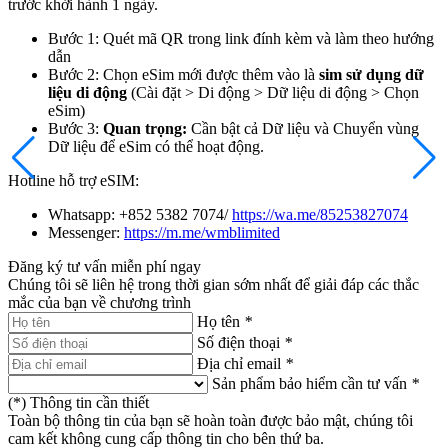
trước khởi hành 1 ngày.
Bước 1: Quét mã QR trong link đính kèm và làm theo hướng
dẫn
Bước 2: Chọn eSim mới được thêm vào là
sim sử dụng dữ
liệu di động
(Cài đặt > Di động > Dữ liệu di động > Chọn
eSim)
Bước 3:
Quan trọng:
Cần bật cả Dữ liệu và Chuyển vùng
Dữ liệu để eSim có thể hoạt động.
Hotline hỗ trợ eSIM:
Whatsapp: +852 5382 7074/
https://wa.me/85253827074
Messenger:
https://m.me/wmblimited
Đăng ký tư vấn miễn phí ngay
Chúng tôi sẽ liên hệ trong thời gian sớm nhất để giải đáp các thắc
mắc của bạn về chương trình
Họ tên
*
Số điện thoại
*
Địa chỉ email
*
Sản phẩm bảo hiểm cần tư vấn
*
(
*
) Thông tin cần thiết
Toàn bộ thông tin của bạn sẽ hoàn toàn được bảo mật, chúng tôi
cam kết không cung cấp thông tin cho bên thứ ba.