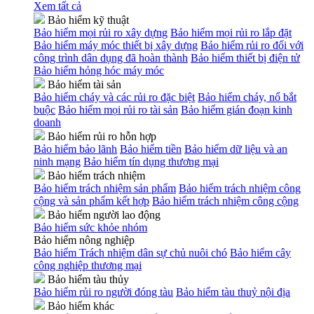
Xem tất cả
Bảo hiểm kỹ thuật
Bảo hiểm mọi rủi ro xây dựng
Bảo hiểm mọi rủi ro lắp đặt
Bảo hiểm máy móc thiết bị xây dựng
Bảo hiểm rủi ro đối với
công trình dân dụng đã hoàn thành
Bảo hiểm thiết bị điện tử
Bảo hiểm hỏng hóc máy móc
Bảo hiểm tài sản
Bảo hiểm cháy và các rủi ro đặc biệt
Bảo hiểm cháy, nổ bắt
buộc
Bảo hiểm mọi rủi ro tài sản
Bảo hiểm gián đoạn kinh
doanh
Bảo hiểm rủi ro hỗn hợp
Bảo hiểm bảo lãnh
Bảo hiểm tiền
Bảo hiểm dữ liệu và an
ninh mạng
Bảo hiểm tín dụng thương mại
Bảo hiểm trách nhiệm
Bảo hiểm trách nhiệm sản phẩm
Bảo hiểm trách nhiệm công
cộng và sản phẩm kết hợp
Bảo hiểm trách nhiệm công cộng
Bảo hiểm người lao động
Bảo hiểm sức khỏe nhóm
Bảo hiểm nông nghiệp
Bảo hiểm Trách nhiệm dân sự chủ nuôi chó
Bảo hiểm cây
công nghiệp thương mại
Bảo hiểm tàu thủy
Bảo hiểm rủi ro người đóng tàu
Bảo hiểm tàu thuỷ nội địa
Bảo hiểm khác