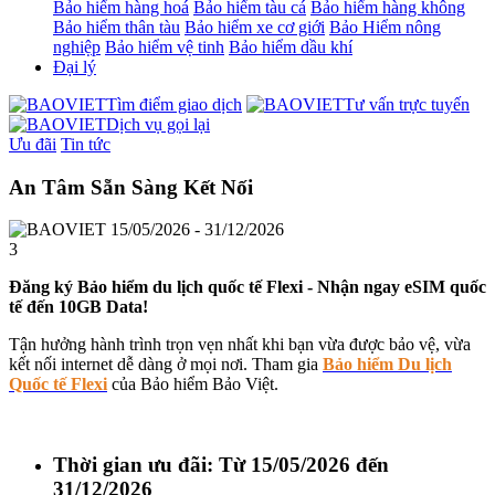
Bảo hiểm hàng hoá
Bảo hiểm tàu cá
Bảo hiểm hàng không
Bảo hiểm thân tàu
Bảo hiểm xe cơ giới
Bảo Hiểm nông
nghiệp
Bảo hiểm vệ tinh
Bảo hiểm dầu khí
Đại lý
Tìm điểm giao dịch
Tư vấn trực tuyến
Dịch vụ gọi lại
Ưu đãi
Tin tức
An Tâm Sẵn Sàng Kết Nối
15/05/2026 - 31/12/2026
3
Đăng ký Bảo hiểm du lịch quốc tế Flexi - Nhận ngay eSIM quốc
tế đến 10GB Data!
Tận hưởng hành trình trọn vẹn nhất khi bạn vừa được bảo vệ, vừa
kết nối internet dễ dàng ở mọi nơi. Tham gia
Bảo hiểm Du lịch
Quốc tế Flexi
của Bảo hiểm Bảo Việt.
Thời gian ưu đãi:
Từ 15/05/2026 đến
31/12/2026