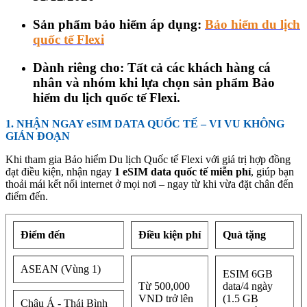
Sản phẩm bảo hiểm áp dụng:
Bảo hiểm du lịch
quốc tế Flexi
Dành riêng cho
:
Tất cả các khách hàng cá
nhân và nhóm khi lựa chọn sản phẩm Bảo
hiểm du lịch quốc tế Flexi.
1. NHẬN NGAY eSIM DATA QUỐC TẾ – VI VU KHÔNG
GIÁN ĐOẠN
Khi tham gia Bảo hiểm Du lịch Quốc tế Flexi với giá trị hợp đồng
đạt điều kiện, nhận ngay
1 eSIM data quốc tế miễn phí
, giúp bạn
thoải mái kết nối internet ở mọi nơi – ngay từ khi vừa đặt chân đến
điểm đến.
Điểm đến
Điều kiện phí
Quà tặng
ASEAN (Vùng 1)
ESIM 6GB
Từ 500,000
data/4 ngày
VND trở lên
(1.5 GB
Châu Á - Thái Bình