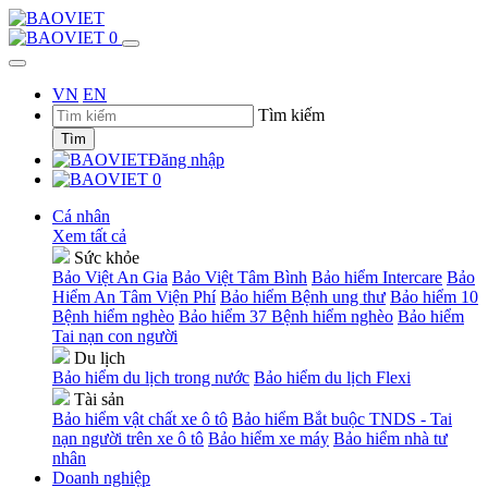
0
VN
EN
Tìm kiếm
Tìm
Đăng nhập
0
Cá nhân
Xem tất cả
Sức khỏe
Bảo Việt An Gia
Bảo Việt Tâm Bình
Bảo hiểm Intercare
Bảo
Hiểm An Tâm Viện Phí
Bảo hiểm Bệnh ung thư
Bảo hiểm 10
Bệnh hiểm nghèo
Bảo hiểm 37 Bệnh hiểm nghèo
Bảo hiểm
Tai nạn con người
Du lịch
Bảo hiểm du lịch trong nước
Bảo hiểm du lịch Flexi
Tài sản
Bảo hiểm vật chất xe ô tô
Bảo hiểm Bắt buộc TNDS - Tai
nạn người trên xe ô tô
Bảo hiểm xe máy
Bảo hiểm nhà tư
nhân
Doanh nghiệp