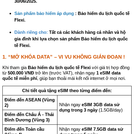
30/06/2025.
Sản phẩm bảo hiểm áp dụng
:
Bảo hiểm du lịch quốc tế
Flexi.
Dành riêng cho:
Tất cả các khách hàng cá nhân và hộ
gia đình khi lựa chọn sản phẩm Bảo hiểm du lịch quốc
tế Flexi.
1. “MỞ KHÓA DATA” – VI VU KHÔNG GIÁN ĐOẠN !
Khi tham gia
Bảo hiểm du lịch quốc tế Flexi
với giá trị hợp đồng
từ
500.000 VNĐ
trở lên (trước VAT), nhận ngay
1 eSIM data
quốc tế miễn phí
, giúp bạn thoải mái kết nối internet ở mọi nơi.
Chi tiết quà tặng eSIM theo từng điểm đến:
Điểm đến ASEAN (Vùng
Nhận ngay
eSIM 3GB data sử
2)
dụng trong 3 ngày
(1.5GB/day)
Điểm đến Châu Á - Thái
Bình Dương (Vùng 3)
Điểm đến Toàn cầu
Nhận ngay
eSIM 7.5GB data sử