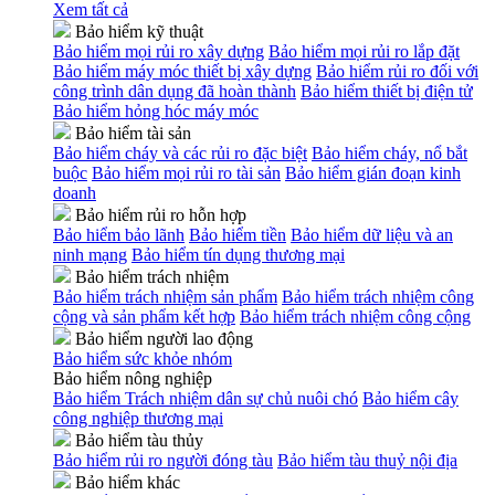
Xem tất cả
Bảo hiểm kỹ thuật
Bảo hiểm mọi rủi ro xây dựng
Bảo hiểm mọi rủi ro lắp đặt
Bảo hiểm máy móc thiết bị xây dựng
Bảo hiểm rủi ro đối với
công trình dân dụng đã hoàn thành
Bảo hiểm thiết bị điện tử
Bảo hiểm hỏng hóc máy móc
Bảo hiểm tài sản
Bảo hiểm cháy và các rủi ro đặc biệt
Bảo hiểm cháy, nổ bắt
buộc
Bảo hiểm mọi rủi ro tài sản
Bảo hiểm gián đoạn kinh
doanh
Bảo hiểm rủi ro hỗn hợp
Bảo hiểm bảo lãnh
Bảo hiểm tiền
Bảo hiểm dữ liệu và an
ninh mạng
Bảo hiểm tín dụng thương mại
Bảo hiểm trách nhiệm
Bảo hiểm trách nhiệm sản phẩm
Bảo hiểm trách nhiệm công
cộng và sản phẩm kết hợp
Bảo hiểm trách nhiệm công cộng
Bảo hiểm người lao động
Bảo hiểm sức khỏe nhóm
Bảo hiểm nông nghiệp
Bảo hiểm Trách nhiệm dân sự chủ nuôi chó
Bảo hiểm cây
công nghiệp thương mại
Bảo hiểm tàu thủy
Bảo hiểm rủi ro người đóng tàu
Bảo hiểm tàu thuỷ nội địa
Bảo hiểm khác