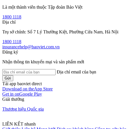
Là một thành viên thuộc Tập đoàn Bảo Việt
1800 1118
Địa chỉ
Trụ sở chính: Số 7 Lý Thường Kiệt, Phường Cửa Nam, Hà Nội
1800 1118
insurancehelp@baoviet.com.vn
Đăng ký
Nhận thông tin khuyến mại và sản phẩm mới
Địa chỉ email của bạn
Gửi
Tải app baoviet direct
Download on the
App Store
Get in on
Google Play
Giải thưởng
Thương hiệu Quốc gia
LIÊN KẾT nhanh