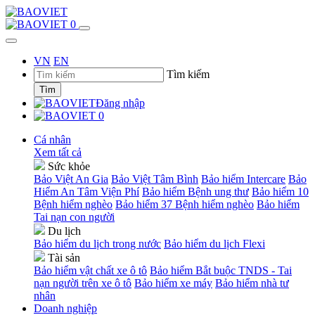
0
VN
EN
Tìm kiếm
Tìm
Đăng nhập
0
Cá nhân
Xem tất cả
Sức khỏe
Bảo Việt An Gia
Bảo Việt Tâm Bình
Bảo hiểm Intercare
Bảo
Hiểm An Tâm Viện Phí
Bảo hiểm Bệnh ung thư
Bảo hiểm 10
Bệnh hiểm nghèo
Bảo hiểm 37 Bệnh hiểm nghèo
Bảo hiểm
Tai nạn con người
Du lịch
Bảo hiểm du lịch trong nước
Bảo hiểm du lịch Flexi
Tài sản
Bảo hiểm vật chất xe ô tô
Bảo hiểm Bắt buộc TNDS - Tai
nạn người trên xe ô tô
Bảo hiểm xe máy
Bảo hiểm nhà tư
nhân
Doanh nghiệp