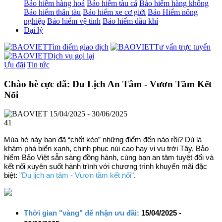
Bảo hiểm hàng hoá
Bảo hiểm tàu cá
Bảo hiểm hàng không
Bảo hiểm thân tàu
Bảo hiểm xe cơ giới
Bảo Hiểm nông
nghiệp
Bảo hiểm vệ tinh
Bảo hiểm dầu khí
Đại lý
Tìm điểm giao dịch
Tư vấn trực tuyến
Dịch vụ gọi lại
Ưu đãi
Tin tức
Chào hè cực đã: Du Lịch An Tâm - Vươn Tầm Kết
Nối
15/04/2025 - 30/06/2025
41
Mùa hè này bạn đã “chốt kèo” những điểm đến nào rồi? Dù là
khám phá biển xanh, chinh phục núi cao hay vi vu trời Tây, Bảo
hiểm Bảo Việt sẵn sàng đồng hành, cùng bạn an tâm tuyệt đối và
kết nối xuyên suốt hành trình với chương trình khuyến mãi đặc
biệt:
"Du lịch an tâm - Vươn tầm kết nối"
.
Thời gian "vàng" để nhận ưu đãi:
15/04/2025 -