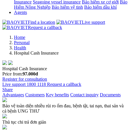
Insurance
Seagoing vessel insurance
Bảo hiểm xe cơ giới
Bảo
Hiểm Nông Nghiệp
Bảo hiểm vệ tinh
Bảo hiểm dầu khí
Agents
Find a location
Live support
Request a callback
Home
Personal
Health
Hospital Cash Insurance
Hospital Cash Insurance
Price from:
97.000đ
Register for consultation
Live support
1800 1118
Request a callback
Share
Advantages
Customers
Key benefits
Contact inquiry
Documents
Bảo vệ toàn diện nhiều rủi ro ốm đau, bệnh tật, tai nạn, thai sản và
cả bệnh UNG THƯ
Thủ tục chi trả đơn giản