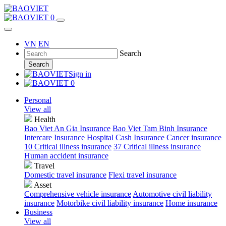
0
VN
EN
Search
Search
Sign in
0
Personal
View all
Health
Bao Viet An Gia Insurance
Bao Viet Tam Binh Insurance
Intercare Insurance
Hospital Cash Insurance
Cancer insurance
10 Critical illness insurance
37 Critical illness insurance
Human accident insurance
Travel
Domestic travel insurance
Flexi travel insurance
Asset
Comprehensive vehicle insurance
Automotive civil liability
insurance
Motorbike civil liability insurance
Home insurance
Business
View all