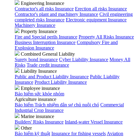
Engineering Insurance
Contractor's all risks Insurance
Erection all risks Insurance
Contractor's plant and machinery Insurance
Civil engineering
completed risks Insurance
Electronic equipment Insurance
Machinery Insurance
Property Insurance
Fire and Special perils Insurance
Property All Risks Insurance
Business Interruption Insurance
Compulsory Fire and
Explosion Insurance
Combined General Liability
Surety bond insurance
Cyber Liability Insurance
Money All
Risks
Trade credit insurance
Liability Insurance
Public and Product Liability Insurance
Public Liability
Insurance
Product Liability Insurance
Employee insurance
Bảo hiểm sức khỏe nhóm
Agriculture insurance
Bảo hiểm Trách nhiệm dân sự chủ nuôi chó
Commercial
Industrial Crop Insurance
Marine insurance
Builders' Risks Insurance
Inland-water Vessel Insurance
Other
Bảo hiểm kỹ thuật
Insurance for fishing vessels
Aviation