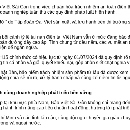
Bảo Việt Sài Gòn trong việc chuẩn hóa trách nhiệm an toàn điệ
 doanh nghiệp tuân thủ các quy định pháp luật hiện hành.
 đời” do Tập đoàn Đại Việt sản xuất và lưu hành trên thị trườn
rong bối cảnh tỷ lệ tai nạn điện tại Việt Nam vẫn ở mức đáng 
oàn đường dây cao áp. Tính chung từ đầu năm, các vụ mất an t
diện để ngăn ngừa.
QH15 chính thức có hiệu lực từ ngày 01/07/2024 đã quy định rõ
tin cá nhân và giải quyết khiếu nại, góp phần siết chặt nghĩa vụ
y Nhật Bản, bảo hiểm trách nhiệm sản phẩm từ lâu đã được xem l
ộng chia sẻ rủi ro, xử lý tranh chấp và củng cố niềm tin từ ng
nh cùng doanh nghiệp phát triển bền vững
 tại khu vực phía Nam, Bảo Việt Sài Gòn không chỉ mang đến c
g hành trình nâng cao tiêu chuẩn hoạt động, hướng tới phát tri
í Minh và các tỉnh lân cận, cùng đội ngũ chuyên gia giàu chuy
trong và ngoài nước.