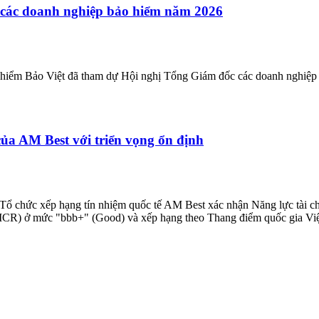
 các doanh nghiệp bảo hiểm năm 2026
 hiểm Bảo Việt đã tham dự Hội nghị Tổng Giám đốc các doanh nghiệp
của AM Best với triển vọng ổn định
Tổ chức xếp hạng tín nhiệm quốc tế AM Best xác nhận Năng lực tài c
g - ICR) ở mức "bbb+" (Good) và xếp hạng theo Thang điểm quốc gia V