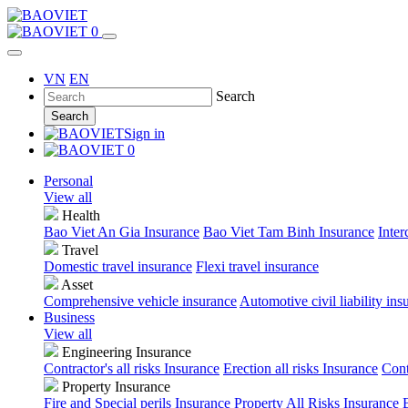
0
VN
EN
Search
Search
Sign in
0
Personal
View all
Health
Bao Viet An Gia Insurance
Bao Viet Tam Binh Insurance
Inter
Travel
Domestic travel insurance
Flexi travel insurance
Asset
Comprehensive vehicle insurance
Automotive civil liability ins
Business
View all
Engineering Insurance
Contractor's all risks Insurance
Erection all risks Insurance
Cont
Property Insurance
Fire and Special perils Insurance
Property All Risks Insurance