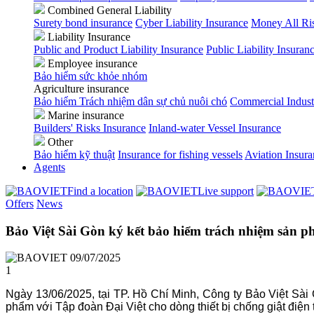
Combined General Liability
Surety bond insurance
Cyber Liability Insurance
Money All Ri
Liability Insurance
Public and Product Liability Insurance
Public Liability Insuran
Employee insurance
Bảo hiểm sức khỏe nhóm
Agriculture insurance
Bảo hiểm Trách nhiệm dân sự chủ nuôi chó
Commercial Indust
Marine insurance
Builders' Risks Insurance
Inland-water Vessel Insurance
Other
Bảo hiểm kỹ thuật
Insurance for fishing vessels
Aviation Insur
Agents
Find a location
Live support
Offers
News
Bảo Việt Sài Gòn ký kết bảo hiểm trách nhiệm sản ph
09/07/2025
1
Ngày 13/06/2025, tại TP. Hồ Chí Minh, Công ty Bảo Việt Sài
phẩm với Tập đoàn Đại Việt cho dòng thiết bị chống giật điện 