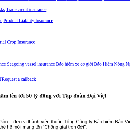
sks
Trade credit insurance
ce
Product Liability Insurance
rial Crop Insurance
ance
Seagoing vessel insurance
Bảo hiểm xe cơ giới
Bảo Hiểm Nông N
Request a callback
ẩm lên tới 50 tỷ đồng với Tập đoàn Đại Việt
 Gòn – đơn vị thành viên thuộc Tổng Công ty Bảo hiểm Bảo Vi
thế hệ mới mang tên “Chống giật trọn đời”.