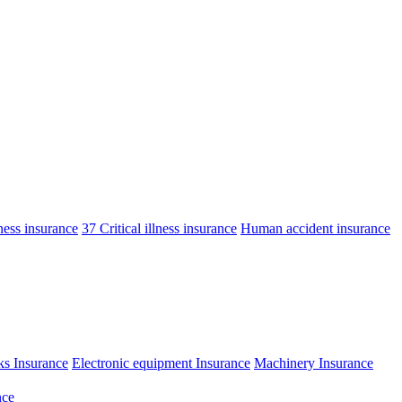
lness insurance
37 Critical illness insurance
Human accident insurance
ks Insurance
Electronic equipment Insurance
Machinery Insurance
nce