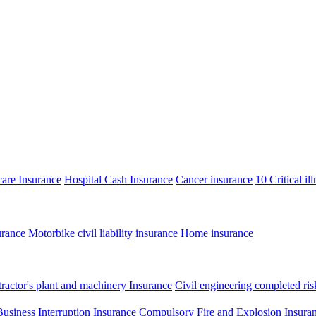
care Insurance
Hospital Cash Insurance
Cancer insurance
10 Critical il
urance
Motorbike civil liability insurance
Home insurance
ractor's plant and machinery Insurance
Civil engineering completed ris
Business Interruption Insurance
Compulsory Fire and Explosion Insura