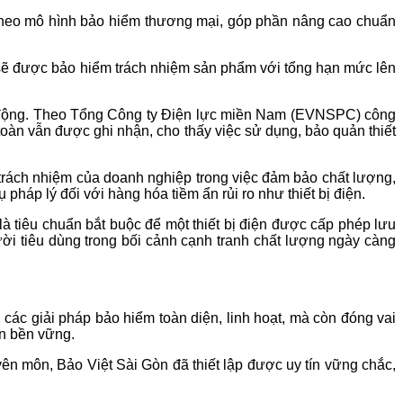
n theo mô hình bảo hiểm thương mại, góp phần nâng cao chuẩn
g sẽ được bảo hiểm trách nhiệm sản phẩm với tổng hạn mức lên
báo động. Theo Tổng Công ty Điện lực miền Nam (EVNSPC) công
oàn vẫn được ghi nhận, cho thấy việc sử dụng, bảo quản thiết
 trách nhiệm của doanh nghiệp trong việc đảm bảo chất lượng,
 pháp lý đối với hàng hóa tiềm ẩn rủi ro như thiết bị điện.
à tiêu chuẩn bắt buộc để một thiết bị điện được cấp phép lưu
ười tiêu dùng trong bối cảnh cạnh tranh chất lượng ngày càng
ác giải pháp bảo hiểm toàn diện, linh hoạt, mà còn đóng vai
ển bền vững.
ên môn, Bảo Việt Sài Gòn đã thiết lập được uy tín vững chắc,