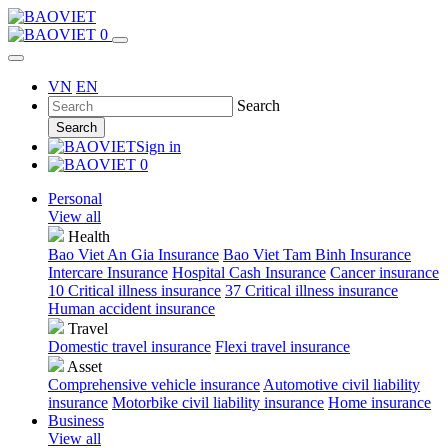
0
VN
EN
Search
Search
Sign in
0
Personal
View all
Health
Bao Viet An Gia Insurance
Bao Viet Tam Binh Insurance
Intercare Insurance
Hospital Cash Insurance
Cancer insurance
10 Critical illness insurance
37 Critical illness insurance
Human accident insurance
Travel
Domestic travel insurance
Flexi travel insurance
Asset
Comprehensive vehicle insurance
Automotive civil liability
insurance
Motorbike civil liability insurance
Home insurance
Business
View all