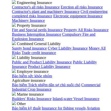
Engineering Insurance
Contractor's all risks Insurance
Erection all risks Insurance
Contractor's plant and machinery Insurance
Civil engineering
completed risks Insurance
Electronic equipment Insurance
Machinery Insurance
Property Insurance
Fire and Special perils Insurance
Property All Risks Insurance
Business Interruption Insurance
Compulsory Fire and
Explosion Insurance
Combined General Liability
Surety bond insurance
Cyber Liability Insurance
Money All
Risks
Trade credit insurance
Liability Insurance
Public and Product Liability Insurance
Public Liability
Insurance
Product Liability Insurance
Employee insurance
Bảo hiểm sức khỏe nhóm
Agriculture insurance
Bảo hiểm Trách nhiệm dân sự chủ nuôi chó
Commercial
Industrial Crop Insurance
Marine insurance
Builders' Risks Insurance
Inland-water Vessel Insurance
Other
Bảo hiểm kỹ thuật
Insurance for fishing vessels
Aviation